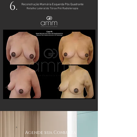
6.
Reconstrução Mamária Esquerda Pós Quadrante
Retalho Lateral do Tórax Pré Radioterapia
Agende sua Consulta