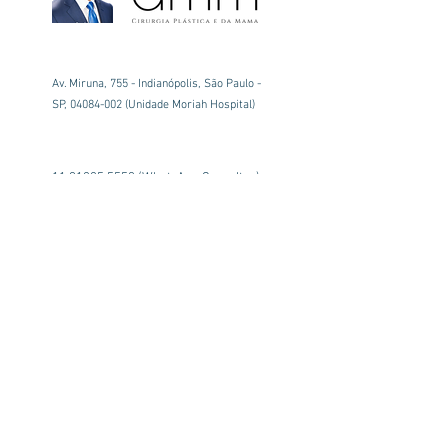
Av. Miruna, 755 - Indianópolis, São Paulo -
SP,
04084-002
(Unidade Moriah Hospital)
11 91225 5550
(WhatsApp Consultas)
alexmunhozplastico@gmail.com
First Name
Last Name