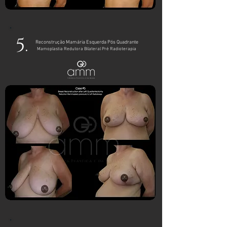
5.
Reconstrução Mamária Esquerda Pós Quadrante
Mamoplastia
Redutora
Bilateral Pré Radioterapia