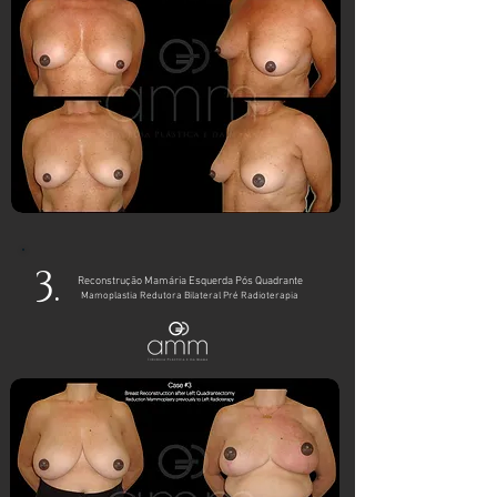
3.
Reconstrução Mamária Esquerda Pós Quadrante
Mamoplastia Redutora Bilateral Pré Radioterapia