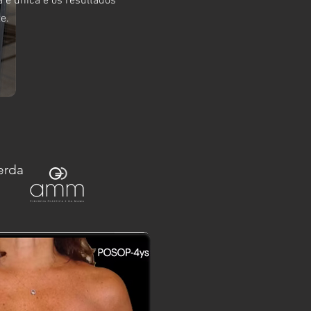
 é única e os resultados
e.
erda