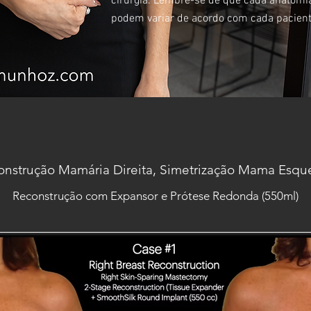
cirurgia. Lembre-se de que cada anatomia
podem variar de acordo com cada pacient
onstrução Mamária Direita, Simetrização Mama Esqu
Reconstrução com Expansor e Prótese Redonda (550ml)