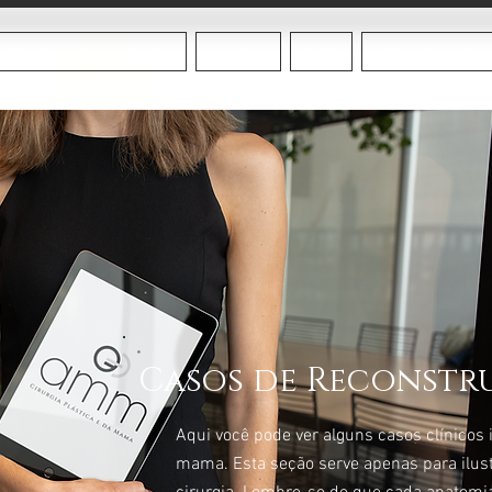
Prof. Alexandre M. Munhoz
Cirurgias
Blogs
Consultório / Hosp
Casos de Reconstr
Aqui você pode ver alguns casos clínicos 
mama. Esta seção serve apenas para ilust