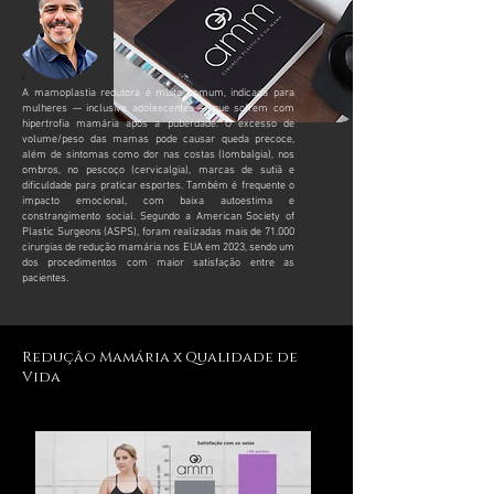
A mamoplastia redutora é muito comum, indicada para
mulheres — inclusive adolescentes — que sofrem com
hipertrofia mamária após a puberdade. O excesso de
volume/peso das mamas pode causar queda precoce,
além de sintomas como dor nas costas (lombalgia), nos
ombros, no pescoço (cervicalgia), marcas de sutiã e
dificuldade para praticar esportes. Também é frequente o
impacto emocional, com baixa autoestima e
constrangimento social. Segundo a American Society of
Plastic Surgeons (ASPS), foram realizadas mais de 71.000
cirurgias de redução mamária nos EUA em 2023, sendo um
dos procedimentos com maior satisfação entre as
pacientes.
Redução Mamária x Qualidade de
Vida